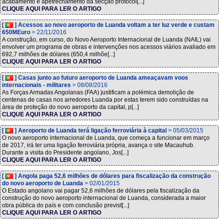
acabamento e apetrechamento da secção protocol[...]
CLIQUE AQUI PARA LER O ARTIGO
[
] Acessos ao novo aeroporto de Luanda voltam a ter luz verde e custam
650MEuro
> 22/11/2016
A construção, em curso, do Novo Aeroporto Internacional de Luanda (NAIL) vai
envolver um programa de obras e intervenções nos acessos viários avaliado em
692,7 milhões de dólares (650,4 milhõe[...]
CLIQUE AQUI PARA LER O ARTIGO
[
] Casas junto ao futuro aeroporto de Luanda ameaçavam voos
internacionais - militares
> 08/08/2016
As Forças Armadas Angolanas (FAA) justificam a polémica demolição de
centenas de casas nos arredores Luanda por estas terem sido construídas na
área de proteção do novo aeroporto da capital, p[...]
CLIQUE AQUI PARA LER O ARTIGO
[
] Aeroporto de Luanda terá ligação ferroviária à capital
> 05/03/2015
O novo aeroporto internacional de Luanda, que começa a funcionar em março
de 2017, irá ter uma ligação ferroviária própria, avança o site Macauhub.
Durante a visita do Presidente angolano, Jos[...]
CLIQUE AQUI PARA LER O ARTIGO
[
] Angola paga 52,6 milhões de dólares para fiscalização da construção
do novo aeroporto de Luanda
> 02/01/2015
O Estado angolano vai pagar 52,6 milhões de dólares pela fiscalização da
construção do novo aeroporto internacional de Luanda, considerada a maior
obra pública do país e com conclusão previst[...]
CLIQUE AQUI PARA LER O ARTIGO