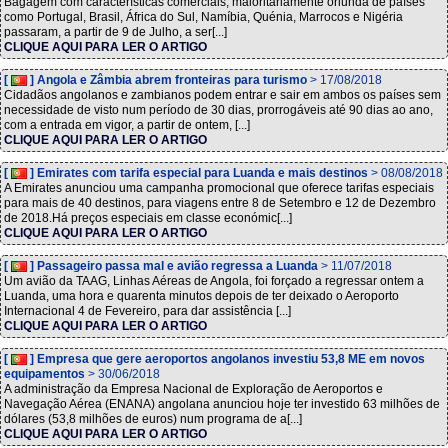
Bagagem com características comerciais, maioritariamente oriunda de países
como Portugal, Brasil, África do Sul, Namíbia, Quénia, Marrocos e Nigéria
passaram, a partir de 9 de Julho, a ser[...]
CLIQUE AQUI PARA LER O ARTIGO
[
] Angola e Zâmbia abrem fronteiras para turismo
> 17/08/2018
Cidadãos angolanos e zambianos podem entrar e sair em ambos os países sem
necessidade de visto num período de 30 dias, prorrogáveis até 90 dias ao ano,
com a entrada em vigor, a partir de ontem, [...]
CLIQUE AQUI PARA LER O ARTIGO
[
] Emirates com tarifa especial para Luanda e mais destinos
> 08/08/2018
A Emirates anunciou uma campanha promocional que oferece tarifas especiais
para mais de 40 destinos, para viagens entre 8 de Setembro e 12 de Dezembro
de 2018.Há preços especiais em classe económic[...]
CLIQUE AQUI PARA LER O ARTIGO
[
] Passageiro passa mal e avião regressa a Luanda
> 11/07/2018
Um avião da TAAG, Linhas Aéreas de Angola, foi forçado a regressar ontem a
Luanda, uma hora e quarenta minutos depois de ter deixado o Aeroporto
Internacional 4 de Fevereiro, para dar assistência [...]
CLIQUE AQUI PARA LER O ARTIGO
[
] Empresa que gere aeroportos angolanos investiu 53,8 ME em novos
equipamentos
> 30/06/2018
A administração da Empresa Nacional de Exploração de Aeroportos e
Navegação Aérea (ENANA) angolana anunciou hoje ter investido 63 milhões de
dólares (53,8 milhões de euros) num programa de a[...]
CLIQUE AQUI PARA LER O ARTIGO