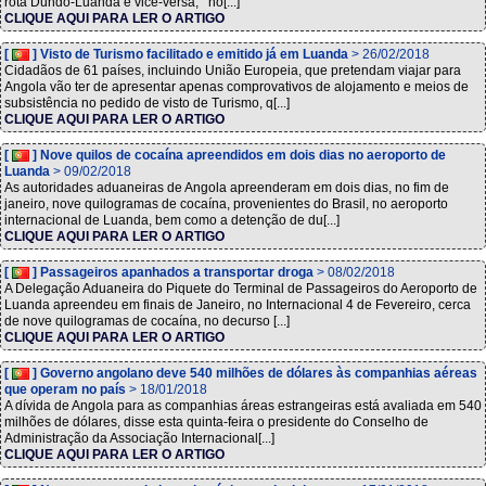
rota Dundo-Luanda e vice-versa, no[...]
CLIQUE AQUI PARA LER O ARTIGO
[
] Visto de Turismo facilitado e emitido já em Luanda
> 26/02/2018
Cidadãos de 61 países, incluindo União Europeia, que pretendam viajar para
Angola vão ter de apresentar apenas comprovativos de alojamento e meios de
subsistência no pedido de visto de Turismo, q[...]
CLIQUE AQUI PARA LER O ARTIGO
[
] Nove quilos de cocaína apreendidos em dois dias no aeroporto de
Luanda
> 09/02/2018
As autoridades aduaneiras de Angola apreenderam em dois dias, no fim de
janeiro, nove quilogramas de cocaína, provenientes do Brasil, no aeroporto
internacional de Luanda, bem como a detenção de du[...]
CLIQUE AQUI PARA LER O ARTIGO
[
] Passageiros apanhados a transportar droga
> 08/02/2018
A Delegação Aduaneira do Piquete do Terminal de Passageiros do Aeroporto de
Luanda apreendeu em finais de Janeiro, no Internacional 4 de Fevereiro, cerca
de nove quilogramas de cocaína, no decurso [...]
CLIQUE AQUI PARA LER O ARTIGO
[
] Governo angolano deve 540 milhões de dólares às companhias aéreas
que operam no país
> 18/01/2018
A dívida de Angola para as companhias áreas estrangeiras está avaliada em 540
milhões de dólares, disse esta quinta-feira o presidente do Conselho de
Administração da Associação Internacional[...]
CLIQUE AQUI PARA LER O ARTIGO