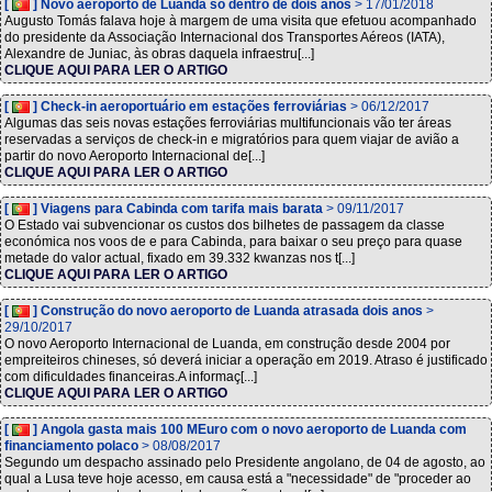
[
] Novo aeroporto de Luanda só dentro de dois anos
> 17/01/2018
Augusto Tomás falava hoje à margem de uma visita que efetuou acompanhado
do presidente da Associação Internacional dos Transportes Aéreos (IATA),
Alexandre de Juniac, às obras daquela infraestru[...]
CLIQUE AQUI PARA LER O ARTIGO
[
] Check-in aeroportuário em estações ferroviárias
> 06/12/2017
Algumas das seis novas estações ferroviárias multifuncionais vão ter áreas
reservadas a serviços de check-in e migratórios para quem viajar de avião a
partir do novo Aeroporto Internacional de[...]
CLIQUE AQUI PARA LER O ARTIGO
[
] Viagens para Cabinda com tarifa mais barata
> 09/11/2017
O Estado vai subvencionar os custos dos bilhetes de passagem da classe
económica nos voos de e para Cabinda, para baixar o seu preço para quase
metade do valor actual, fixado em 39.332 kwanzas nos t[...]
CLIQUE AQUI PARA LER O ARTIGO
[
] Construção do novo aeroporto de Luanda atrasada dois anos
>
29/10/2017
O novo Aeroporto Internacional de Luanda, em construção desde 2004 por
empreiteiros chineses, só deverá iniciar a operação em 2019. Atraso é justificado
com dificuldades financeiras.A informaç[...]
CLIQUE AQUI PARA LER O ARTIGO
[
] Angola gasta mais 100 MEuro com o novo aeroporto de Luanda com
financiamento polaco
> 08/08/2017
Segundo um despacho assinado pelo Presidente angolano, de 04 de agosto, ao
qual a Lusa teve hoje acesso, em causa está a "necessidade" de "proceder ao