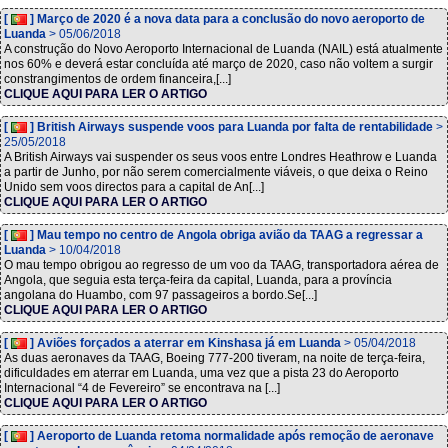
[
] Março de 2020 é a nova data para a conclusão do novo aeroporto de
Luanda
> 05/06/2018
A construção do Novo Aeroporto Internacional de Luanda (NAIL) está atualmente
nos 60% e deverá estar concluída até março de 2020, caso não voltem a surgir
constrangimentos de ordem financeira,[...]
CLIQUE AQUI PARA LER O ARTIGO
[
] British Airways suspende voos para Luanda por falta de rentabilidade
>
25/05/2018
A British Airways vai suspender os seus voos entre Londres Heathrow e Luanda
a partir de Junho, por não serem comercialmente viáveis, o que deixa o Reino
Unido sem voos directos para a capital de An[...]
CLIQUE AQUI PARA LER O ARTIGO
[
] Mau tempo no centro de Angola obriga avião da TAAG a regressar a
Luanda
> 10/04/2018
O mau tempo obrigou ao regresso de um voo da TAAG, transportadora aérea de
Angola, que seguia esta terça-feira da capital, Luanda, para a província
angolana do Huambo, com 97 passageiros a bordo.Se[...]
CLIQUE AQUI PARA LER O ARTIGO
[
] Aviões forçados a aterrar em Kinshasa já em Luanda
> 05/04/2018
As duas aeronaves da TAAG, Boeing 777-200 tiveram, na noite de terça-feira,
dificuldades em aterrar em Luanda, uma vez que a pista 23 do Aeroporto
Internacional “4 de Fevereiro” se encontrava na [...]
CLIQUE AQUI PARA LER O ARTIGO
[
] Aeroporto de Luanda retoma normalidade após remoção de aeronave