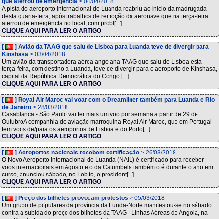
que aterrou de emergência
> 04/04/2018
A pista do aeroporto internacional de Luanda reabriu ao início da madrugada
desta quarta-feira, após trabalhos de remoção da aeronave que na terça-feira
aterrou de emergência no local, com probl[...]
CLIQUE AQUI PARA LER O ARTIGO
[
] Avião da TAAG que saiu de Lisboa para Luanda teve de divergir para
Kinshasa
> 03/04/2018
Um avião da transportadora aérea angolana TAAG que saiu de Lisboa esta
terça-feira, com destino a Luanda, teve de divergir para o aeroporto de Kinshasa,
capital da República Democrática do Congo [...]
CLIQUE AQUI PARA LER O ARTIGO
[
] Royal Air Maroc vai voar com o Dreamliner também para Luanda e Rio
de Janeiro
> 28/03/2018
Casablanca - São Paulo vai ter mais um voo por semana a partir de 29 de
OutubroA companhia de aviação marroquina Royal Air Maroc, que em Portugal
tem voos de/para os aeroportos de Lisboa e do Porto[...]
CLIQUE AQUI PARA LER O ARTIGO
[
] Aeroportos nacionais recebem certificação
> 26/03/2018
O Novo Aeroporto Internacional de Luanda (NAIL) é certificado para receber
voos internacionais em Agosto e o da Catumbela também o é durante o ano em
curso, anunciou sábado, no Lobito, o president[...]
CLIQUE AQUI PARA LER O ARTIGO
[
] Preço dos bilhetes provocam protestos
> 05/03/2018
Um grupo de populares da província da Lunda-Norte manifestou-se no sábado
contra a subida do preço dos bilhetes da TAAG - Linhas Aéreas de Angola, na