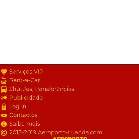
Serviços VIP
Rent-a-Car
Shuttles, transferências
Publicidade
Log in
Contactos
Saiba mais
2013-2019 Aeroporto-Luanda.com.