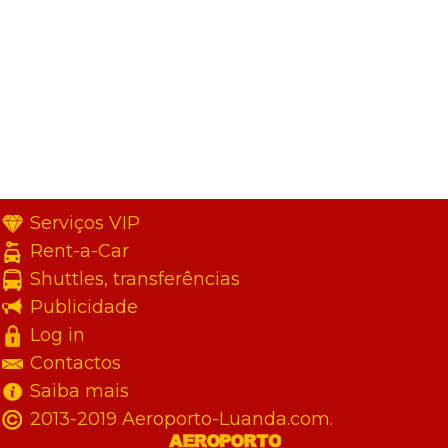
Serviços VIP
Rent-a-Car
Shuttles, transferências
Publicidade
Log in
Contactos
Saiba mais
2013-2019 Aeroporto-Luanda.com.