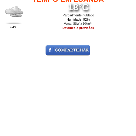
18°C
Parcialmente nublado
Humidade: 92%
Vento: SSW a 10km/h
64°F
Detalhes e previsões