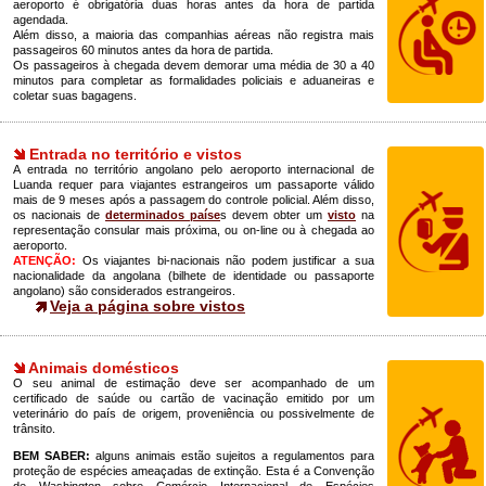
aeroporto é obrigatória duas horas antes da hora de partida
agendada.
Além disso, a maioria das companhias aéreas não registra mais
passageiros 60 minutos antes da hora de partida.
Os passageiros à chegada devem demorar uma média de 30 a 40
minutos para completar as formalidades policiais e aduaneiras e
coletar suas bagagens.
Entrada no território e vistos
A entrada no território angolano pelo aeroporto internacional de
Luanda requer para viajantes estrangeiros um passaporte válido
mais de 9 meses após a passagem do controle policial. Além disso,
os nacionais de
determinados paíse
s devem obter um
visto
na
representação consular mais próxima, ou on-line ou à chegada ao
aeroporto.
ATENÇÃO:
Os viajantes bi-nacionais não podem justificar a sua
nacionalidade da angolana (bilhete de identidade ou passaporte
angolano) são considerados estrangeiros.
Veja a página sobre vistos
Animais domésticos
O seu animal de estimação deve ser acompanhado de um
certificado de saúde ou cartão de vacinação emitido por um
veterinário do país de origem, proveniência ou possivelmente de
trânsito.
BEM SABER:
alguns animais estão sujeitos a regulamentos para
proteção de espécies ameaçadas de extinção. Esta é a Convenção