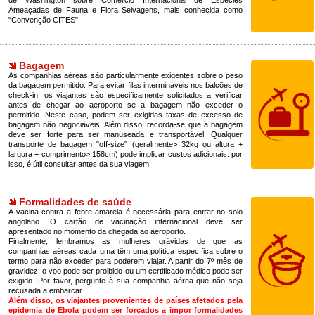
de Washington sobre Comércio Internacional de Espécies
Ameaçadas de Fauna e Flora Selvagens, mais conhecida como
"Convenção CITES".
Bagagem
As companhias aéreas são particularmente exigentes sobre o peso
da bagagem permitido. Para evitar filas intermináveis nos balcões de
check-in, os viajantes são especificamente solicitados a verificar
antes de chegar ao aeroporto se a bagagem não exceder o
permitido. Neste caso, podem ser exigidas taxas de excesso de
bagagem não negociáveis. Além disso, recorda-se que a bagagem
deve ser forte para ser manuseada e transportável. Qualquer
transporte de bagagem "off-size" (geralmente> 32kg ou altura +
largura + comprimento> 158cm) pode implicar custos adicionais: por
isso, é útil consultar antes da sua viagem.
Formalidades de saúde
A vacina contra a febre amarela é necessária para entrar no solo
angolano. O cartão de vacinação internacional deve ser
apresentado no momento da chegada ao aeroporto.
Finalmente, lembramos as mulheres grávidas de que as
companhias aéreas cada uma têm uma política específica sobre o
termo para não exceder para poderem viajar. A partir do 7º mês de
gravidez, o voo pode ser proibido ou um certificado médico pode ser
exigido. Por favor, pergunte à sua companhia aérea que não seja
recusada a embarcar.
Além disso, os viajantes provenientes de países afetados pela
epidemia de Ebola podem ser forçados a impor formalidades