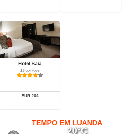
Pequeno-almoço incluído
Hotel Baia
19 opiniões
19 opiniões
Detalhes
Reservar
EUR 264
TEMPO EM LUANDA
20°C