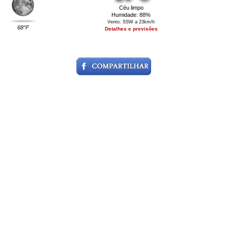
Céu limpo
Humidade: 88%
Vento: SSW a 23km/h
68°F
Detalhes e previsões