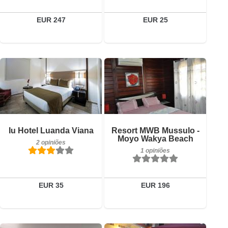
Reservar
EUR 247
EUR 25
Pequeno-almoço incluído
1 opiniões
Detalhes
Pequeno-almoço incluído
Iu Hotel Luanda Viana
Resort MWB Mussulo -
2 opiniões
Moyo Wakya Beach
Reservar
2 opiniões
1 opiniões
Detalhes
Reservar
EUR 35
EUR 196