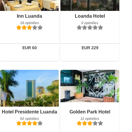
18 opiniões
Reservar
Detalhes
Inn Luanda
Loanda Hotel
18 opiniões
0 opiniões
Reservar
EUR 60
EUR 229
92 opiniões
Pequeno-almoço incluído
Detalhes
Hotel Presidente Luanda
Golden Park Hotel
11 opiniões
92 opiniões
11 opiniões
Reservar
Detalhes