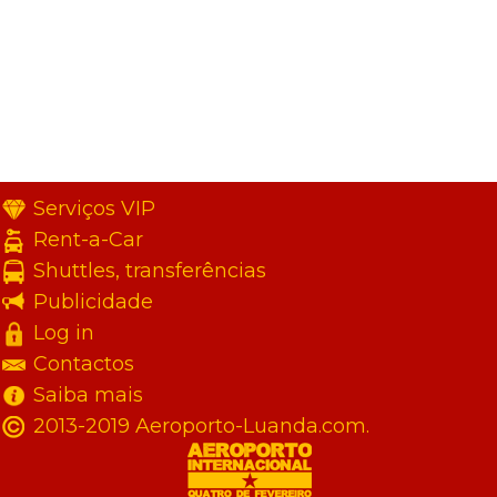
Serviços VIP
Rent-a-Car
Shuttles, transferências
Publicidade
Log in
Contactos
Saiba mais
2013-2019 Aeroporto-Luanda.com.