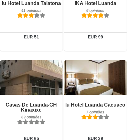
Iu Hotel Luanda Talatona
IKA Hotel Luanda
41 opiniões
6 opiniões
41 opiniões
6 opiniões
Detalhes
Detalhes
Reservar
Reservar
EUR 51
EUR 99
7 opiniões
Pequeno-almoço incluído
Detalhes
Casas De Luanda-GH
Iu Hotel Luanda Cacuaco
69 opiniões
Kinaxixe
7 opiniões
Reservar
69 opiniões
Detalhes
Reservar
EUR 65
EUR 39