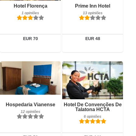
Pequeno-almoço incluído
Detalhes
Hotel Florença
Prime Inn Hotel
1 opiniões
1 opiniões
13 opiniões
Reservar
Detalhes
Reservar
EUR 70
EUR 48
12 opiniões
Pequeno-almoço incluído
Detalhes
Hospedaria Vianense
Hotel De Convenções De
6 opiniões
Talatona HCTA
12 opiniões
Reservar
6 opiniões
Detalhes
Reservar