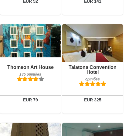
EUR 52
EUR 141
opiniões
Detalhes
135 opiniões
Reservar
Detalhes
Thomson Art House
Talatona Convention
Hotel
135 opiniões
Reservar
opiniões
EUR 79
EUR 325