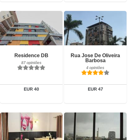
4 opiniões
Pequeno-almoço incluído
Detalhes
Residence DB
Rua Jose De Oliveira
87 opiniões
Barbosa
87 opiniões
Reservar
4 opiniões
Detalhes
Reservar
EUR 40
EUR 47
0 opiniões
Detalhes