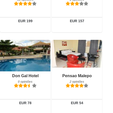
Detalhes
Detalhes
Reservar
Reservar
EUR 199
EUR 157
0 opiniões
Detalhes
2 opiniões
Reservar
Detalhes
Don Gal Hotel
Pensao Malepo
0 opiniões
2 opiniões
Reservar
EUR 78
EUR 54