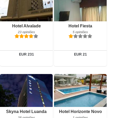
Pequeno-almoço incluído
23 opiniões
Detalhes
Pequeno-almoço incluído
Hotel Alvalade
Hotel Fiesta
5 opiniões
Reservar
23 opiniões
5 opiniões
Detalhes
Reservar
EUR 231
EUR 21
Pequeno-almoço incluído
Pequeno-almoço incluído
Skyna Hotel Luanda
Hotel Horizonte Novo
38 opiniões
1 opiniões
38 opiniões
1 opiniões