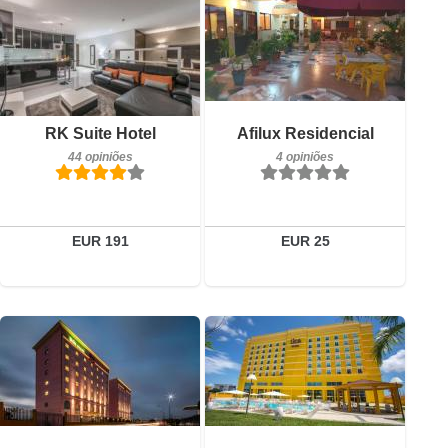
4 opiniões
Pequeno-almoço incluído
Detalhes
RK Suite Hotel
Afilux Residencial
44 opiniões
44 opiniões
4 opiniões
Reservar
Detalhes
Reservar
EUR 191
EUR 25
Pequeno-almoço incluído
Pequeno-almoço incluído