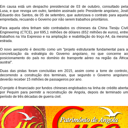
Em causa está um despacho presidencial de 03 de outubro, consultado pela
Lusa, e que revoga um outro, também assinado pelo Presidente angolano, José
Eduardo dos Santos, de 05 de setembro, que autorizava o contrato para aquela
empreitada, recuando o Governo por não serem trabalhos prioritários.
Para aquela obra tinham sido contratados os chineses da China Tiesiju Civil
Engineering (CTCE), por 695,1 milhões de dólares (652 milhões de euros), entre
trabalhos na Via Expresso e na ampliação e reabilitação do troço A4, da mesma
estrada.
O novo aeroporto é descrito como um "projeto estruturante fundamental para a
concretização da estratégia do Governo angolano, no que concerne ao
posicionamento do país no domínio do transporte aéreo na região da África
austral".
Duas das pistas foram concluídas em 2015, assim como a torre de controlo,
decorrendo a construção dos terminais, que segundo o Governo angolano
deverão receber 15 milhões de passageiros por ano.
O projeto é financiado por fundos chineses englobados na linha de crédito aberta
por Pequim para permitir a reconstrução de Angola, depois de terminado um
período de três décadas de guerra civil.