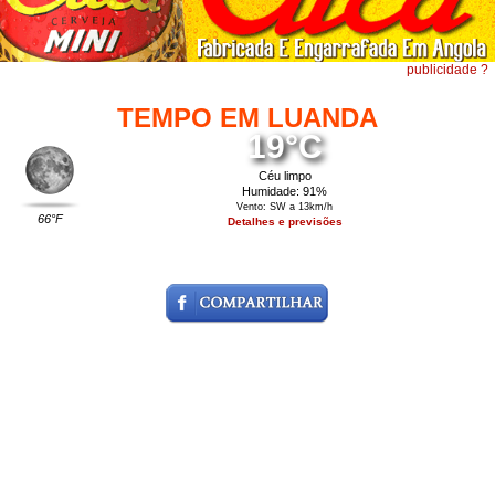
publicidade ?
TEMPO EM LUANDA
19°C
Céu limpo
Humidade: 91%
Vento: SW a 13km/h
66°F
Detalhes e previsões