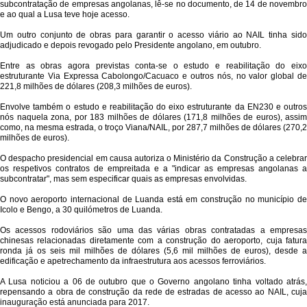
subcontratação de empresas angolanas, lê-se no documento, de 14 de novembro
e ao qual a Lusa teve hoje acesso.
Um outro conjunto de obras para garantir o acesso viário ao NAIL tinha sido
adjudicado e depois revogado pelo Presidente angolano, em outubro.
Entre as obras agora previstas conta-se o estudo e reabilitação do eixo
estruturante Via Expressa Cabolongo/Cacuaco e outros nós, no valor global de
221,8 milhões de dólares (208,3 milhões de euros).
Envolve também o estudo e reabilitação do eixo estruturante da EN230 e outros
nós naquela zona, por 183 milhões de dólares (171,8 milhões de euros), assim
como, na mesma estrada, o troço Viana/NAIL, por 287,7 milhões de dólares (270,2
milhões de euros).
O despacho presidencial em causa autoriza o Ministério da Construção a celebrar
os respetivos contratos de empreitada e a "indicar as empresas angolanas a
subcontratar", mas sem especificar quais as empresas envolvidas.
O novo aeroporto internacional de Luanda está em construção no município de
Icolo e Bengo, a 30 quilómetros de Luanda.
Os acessos rodoviários são uma das várias obras contratadas a empresas
chinesas relacionadas diretamente com a construção do aeroporto, cuja fatura
ronda já os seis mil milhões de dólares (5,6 mil milhões de euros), desde a
edificação e apetrechamento da infraestrutura aos acessos ferroviários.
A Lusa noticiou a 06 de outubro que o Governo angolano tinha voltado atrás,
repensando a obra de construção da rede de estradas de acesso ao NAIL, cuja
inauguração está anunciada para 2017.