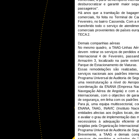
desburocratizar e garantir maior se
passageiros”.
Há anos que a tramitação de bagage
comerciais, foi feita no Terminal de C
Fevereiro, no bairro Cassenda. Com a 
transferido todo o serviço de atendime
comerciais provenientes de países euro
TECA 2.
Demais companhias aéreas
No mesmo quadro, a TAAG-Linhas Aér
devem retirar os serviços de perdidos
Internacional 4 de Fevereiro, passan
Armazém 3, localizado na parte exter
Parque de Estacionamento de Viaturas.
Essas remodelações são realizadas
serviços nacionais aos padrões intern
Programa Universal de Auditoria de Se
uma reestruturação a nível do Aeropor
coordenação da ENANA (Empresa Naci
Navegação Aérea de Angola) e com a 
internacionais, com o objectivo de gara
de segurança, em linha com os padrões 
Para já, uma equipa multissectorial, 
ENANA, TAAG, INAVIC (Instituto Nacio
entidades afectas aos órgãos locais, 
e avaliar o grau de implementação das m
necessários à adequação eficiente
exigidas pela Organização Internacional
Programa Universal de Auditoria de Seg
Brevemente, a TAAG e demais compa
serviços de perdidos e achados da 