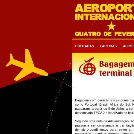
CHEGADAS
PARTIDAS
AERO
Bagagem 
terminal
Bagagem com características comerciai
como Portugal, Brasil, África do Sul,
passaram, a partir de 9 de Julho, a se
denominado TECA 2 e localizado no bair
Segundo uma nota da Administração Ger
passou a ser consumada a tramitaçã
demais procedimentos para reaver a m
comerciais, a partir do Aeroporto Internac