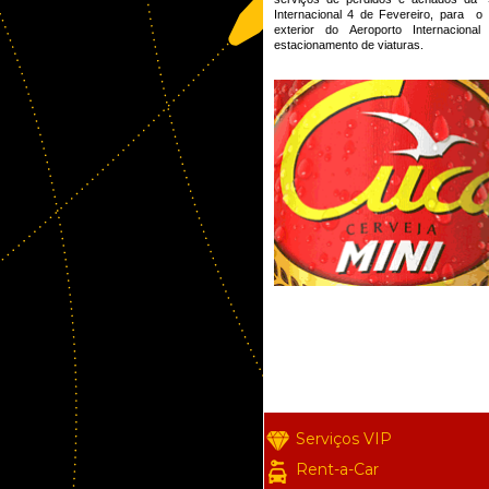
Internacional 4 de Fevereiro, para o
exterior do Aeroporto Internacion
estacionamento de viaturas.
Serviços VIP
Rent-a-Car