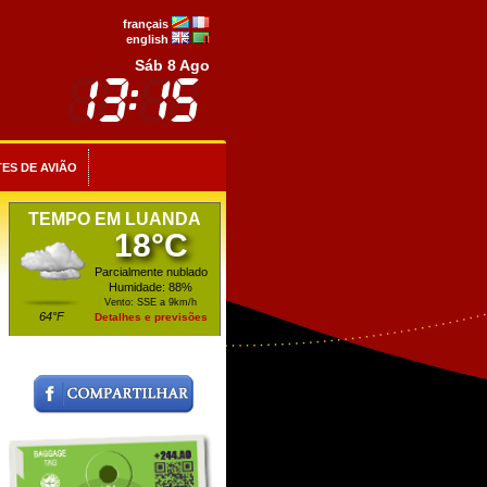
français
english
Sáb 8 Ago
ES DE AVIÃO
TEMPO EM LUANDA
18°C
Parcialmente nublado
Humidade: 88%
Vento: SSE a 9km/h
64°F
Detalhes e previsões