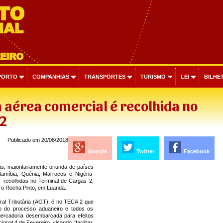
PORTO
COMPANHIAS
TRANSPORTES
TURISMO
LEI
BILHET
aérea comercial é recolhida no
 2
Publicado em 20/08/2018
Google
Twitter
Facebook
s, maioritariamente oriunda de países
 Namíbia, Quénia, Marrocos e Nigéria
r recolhidas no Terminal de Cargas 2,
ro Rocha Pinto, em Luanda.
al Tributária (AGT), é no TECA 2 que
o do processo aduaneiro e todos os
ercadoria desembarcada para efeitos
ional 4 de Fevereiro, visando “facilitar,