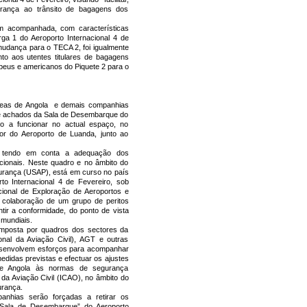
gurança ao trânsito de bagagens dos
m acompanhada, com características
arga 1 do Aeroporto Internacional 4 de
mudança para o TECA 2, foi igualmente
nto aos utentes titulares de bagagens
peus e americanos do Piquete 2 para o
eas de Angola e demais companhias
 e achados da Sala de Desembarque do
do a funcionar no actual espaço, no
ior do Aeroporto de Luanda, junto ao
, tendo em conta a adequação dos
acionais. Neste quadro e no âmbito do
gurança (USAP), está em curso no país
to Internacional 4 de Fevereiro, sob
onal de Exploração de Aeroportos e
colaboração de um grupo de peritos
ntir a conformidade, do ponto de vista
mundiais.
composta por quadros dos sectores da
nal da Aviação Civil), AGT e outras
desenvolvem esforços para acompanhar
edidas previstas e efectuar os ajustes
 de Angola às normas de segurança
 da Aviação Civil (ICAO), no âmbito do
urança.
nhias serão forçadas a retirar os
“Sala de Desembarque” do Aeroporto