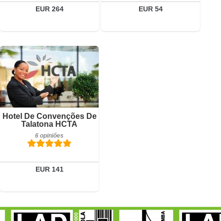
Reservar
EUR 264
EUR 54
Pequeno-almoço incluído
Hotel De Convenções De
6 opiniões
Talatona HCTA
6 opiniões
Detalhes
Reservar
EUR 141