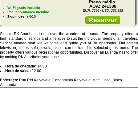
Preço médio:
AOA: 241388
Wi-Fi grátis incluído
EUR: 228€ / USD: 262.95$
Pequeno-almoço incluído
1 opiniões:
9.6/10
Reservar
Stop at RK Aparthotel to discover the wonders of Luanda. The property offers a
high standard of service and amenities to suit the individual needs of all travelers.
Service-minded staff will welcome and guide you at RK Aparthotel. Flat screen
television, linens, sofa, towels, closet can be found in selected guestrooms. The
property offers various recreational opportunities. Discover all Luanda has to offer
by making RK Aparthotel your base.
Hora de chegada:
14:00
Hora de saída:
12:00
Endereço:
Rua Rei Katyavala, Condominio Katyavala, Maculusso, Bloco
A Luanda