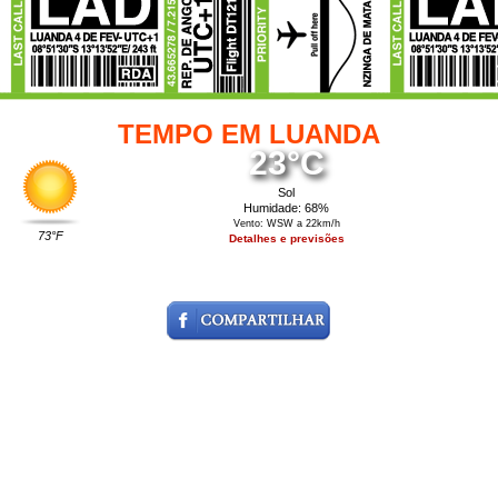
TEMPO EM LUANDA
23°C
Sol
Humidade: 68%
Vento: WSW a 22km/h
73°F
Detalhes e previsões