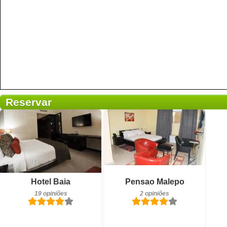
Reservar
2 opiniões
Pequeno-almoço incluído
Detalhes
Hotel Baia
Pensao Malepo
19 opiniões
19 opiniões
2 opiniões
Reservar
Detalhes