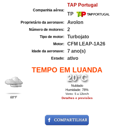
TAP Portugal
Companhia aérea:
TP
Avolon
Proprietário da aeronave:
2
Número de motores:
Turbojato
Tipo de motor:
CFM LEAP-1A26
Motor:
7 ano(s)
Idade da aeronave:
ativo
Estado:
TEMPO EM LUANDA
20°C
Nublado
Humidade: 78%
Vento: S a 12km/h
68°F
Detalhes e previsões