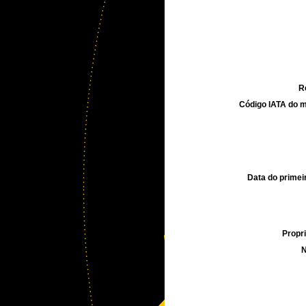
R
Código IATA do m
Data do primei
Propri
N