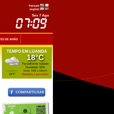
français
english
Sex 7 Ago
ES DE AVIÃO
TEMPO EM LUANDA
18°C
Parcialmente nublado
Humidade: 92%
Vento: SSW a 10km/h
64°F
Detalhes e previsões