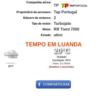
Companhia aérea:
TP
Tap Portugal
Proprietário da aeronave:
2
Número de motores:
Turbojato
Tipo de motor:
RR Trent 7000
Motor:
ativo
Estado:
TEMPO EM LUANDA
20°C
Nublado
Humidade: 82%
Vento: S a 7km/h
68°F
Detalhes e previsões