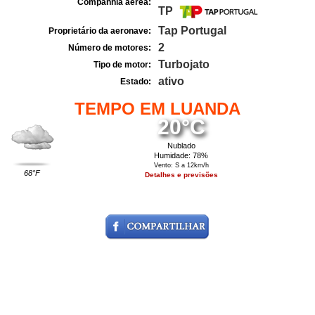
Companhia aérea:
TP
Tap Portugal
Proprietário da aeronave:
2
Número de motores:
Turbojato
Tipo de motor:
ativo
Estado:
TEMPO EM LUANDA
20°C
Nublado
Humidade: 78%
Vento: S a 12km/h
68°F
Detalhes e previsões