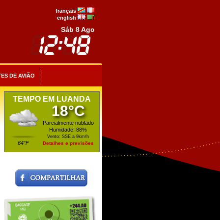
français
english
Sáb 8 Ago
ES DE AVIÃO
TEMPO EM LUANDA
18°C
Parcialmente nublado
Humidade: 88%
Vento: SSE a 9km/h
64°F
Detalhes e previsões