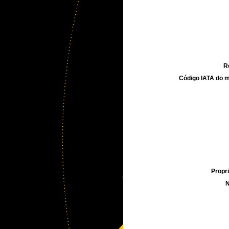
R
Código IATA do m
Propri
N