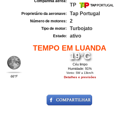
Companhia aérea:
TP
Tap Portugal
Proprietário da aeronave:
2
Número de motores:
Turbojato
Tipo de motor:
ativo
Estado:
TEMPO EM LUANDA
19°C
Céu limpo
Humidade: 91%
Vento: SW a 13km/h
66°F
Detalhes e previsões