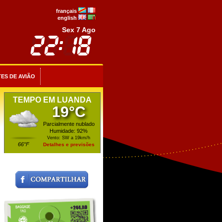
français
english
Sex 7 Ago
ES DE AVIÃO
TEMPO EM LUANDA
19°C
Parcialmente nublado
Humidade: 92%
Vento: SW a 19km/h
66°F
Detalhes e previsões