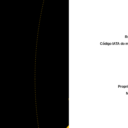
R
Código IATA do m
Propri
N