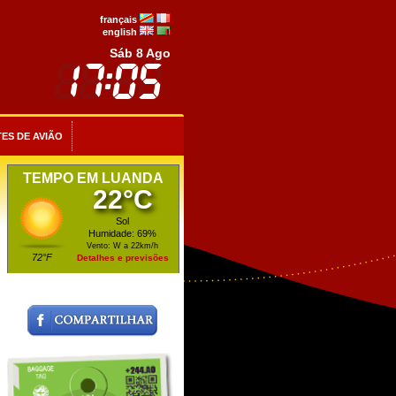
français
english
Sáb 8 Ago
ES DE AVIÃO
TEMPO EM LUANDA
22°C
Sol
Humidade: 69%
Vento: W a 22km/h
72°F
Detalhes e previsões