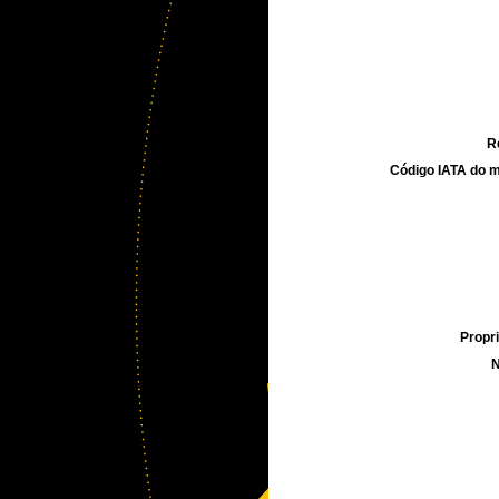
R
Código IATA do m
Propri
N