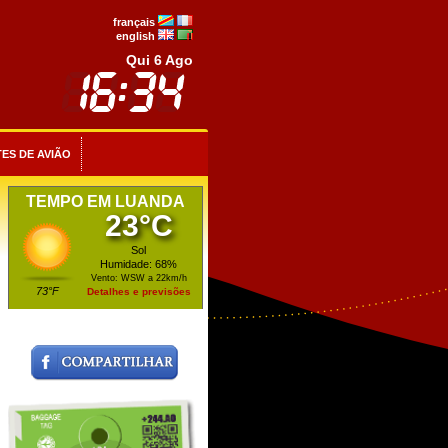
français
english
Qui 6 Ago
ES DE AVIÃO
TEMPO EM LUANDA
23°C
Sol
Humidade: 68%
Vento: WSW a 22km/h
73°F
Detalhes e previsões