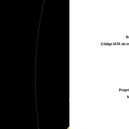
R
Código IATA do m
Propri
N