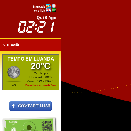
français
english
Qui 6 Ago
ES DE AVIÃO
TEMPO EM LUANDA
20°C
Céu limpo
Humidade: 88%
Vento: SSW a 23km/h
68°F
Detalhes e previsões