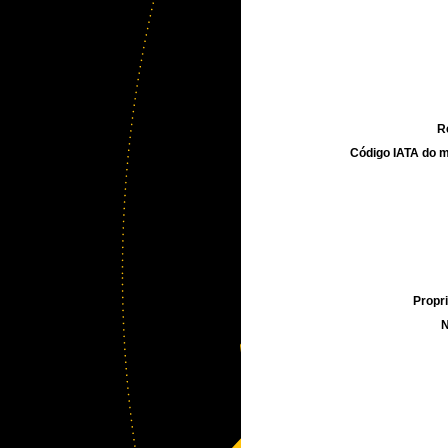
R
Código IATA do m
Propri
N