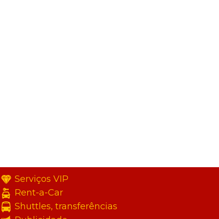
Serviços VIP
Rent-a-Car
Shuttles, transferências