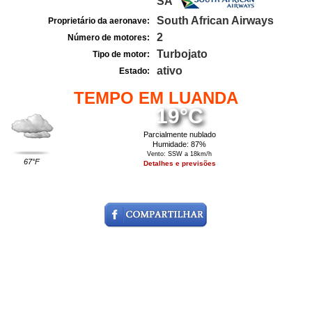
SA
South African Airways
Proprietário da aeronave:
2
Número de motores:
Turbojato
Tipo de motor:
ativo
Estado:
TEMPO EM LUANDA
19°C
Parcialmente nublado
Humidade: 87%
Vento: SSW a 18km/h
67°F
Detalhes e previsões