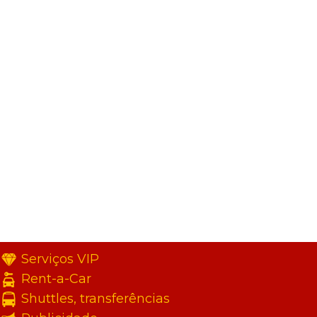
Serviços VIP
Rent-a-Car
Shuttles, transferências