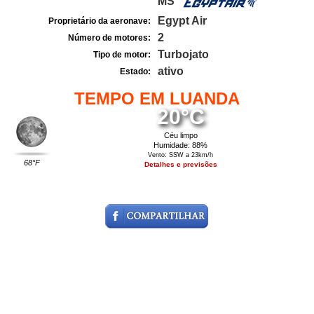
MS
Egypt Air
Proprietário da aeronave:
2
Número de motores:
Turbojato
Tipo de motor:
ativo
Estado:
TEMPO EM LUANDA
20°C
Céu limpo
Humidade: 88%
Vento: SSW a 23km/h
68°F
Detalhes e previsões