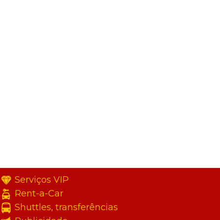
Serviços VIP
Rent-a-Car
Shuttles, transferências