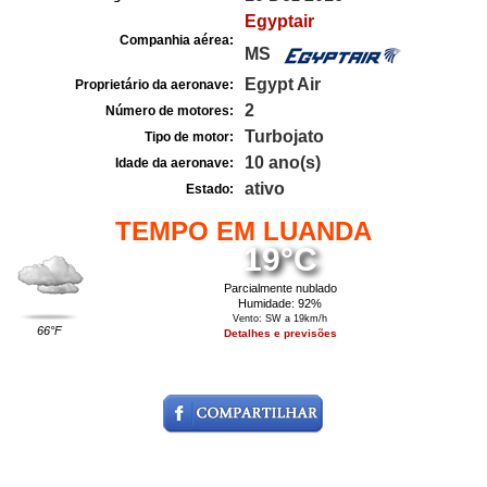
Egyptair
Companhia aérea:
MS
Egypt Air
Proprietário da aeronave:
2
Número de motores:
Turbojato
Tipo de motor:
10 ano(s)
Idade da aeronave:
ativo
Estado:
TEMPO EM LUANDA
19°C
Parcialmente nublado
Humidade: 92%
Vento: SW a 19km/h
66°F
Detalhes e previsões