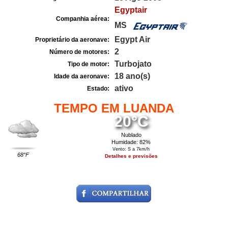
Egyptair
Companhia aérea:
MS
Egypt Air
Proprietário da aeronave:
2
Número de motores:
Turbojato
Tipo de motor:
18 ano(s)
Idade da aeronave:
ativo
Estado:
TEMPO EM LUANDA
20°C
Nublado
Humidade: 82%
Vento: S a 7km/h
68°F
Detalhes e previsões