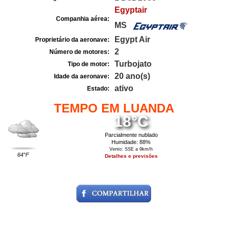
Egyptair
Companhia aérea:
MS
Egypt Air
Proprietário da aeronave:
2
Número de motores:
Turbojato
Tipo de motor:
20 ano(s)
Idade da aeronave:
ativo
Estado:
TEMPO EM LUANDA
18°C
Parcialmente nublado
Humidade: 88%
Vento: SSE a 9km/h
64°F
Detalhes e previsões