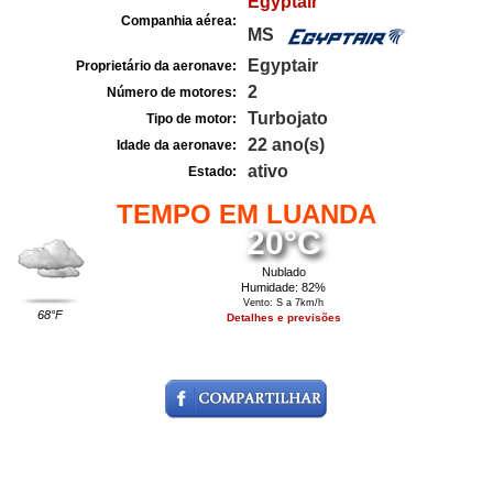
Egyptair
Companhia aérea:
MS
Egyptair
Proprietário da aeronave:
2
Número de motores:
Turbojato
Tipo de motor:
22 ano(s)
Idade da aeronave:
ativo
Estado:
TEMPO EM LUANDA
20°C
Nublado
Humidade: 82%
Vento: S a 7km/h
68°F
Detalhes e previsões