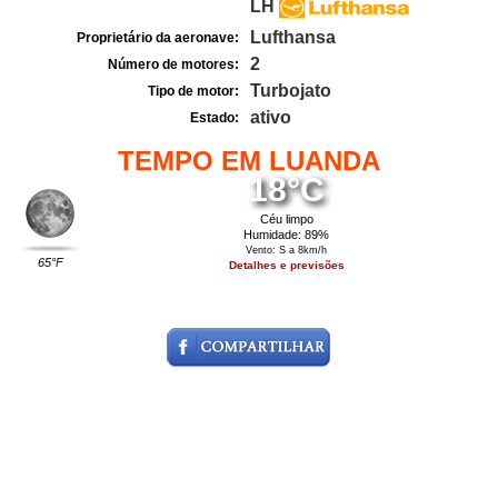
LH
Lufthansa
Proprietário da aeronave:
2
Número de motores:
Turbojato
Tipo de motor:
ativo
Estado:
TEMPO EM LUANDA
18°C
Céu limpo
Humidade: 89%
Vento: S a 8km/h
65°F
Detalhes e previsões