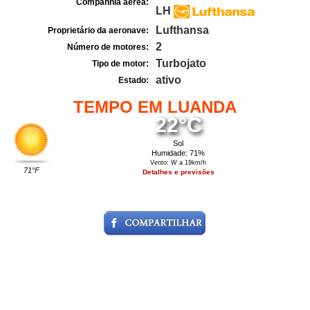
Companhia aérea:
LH
Lufthansa
Proprietário da aeronave:
2
Número de motores:
Turbojato
Tipo de motor:
ativo
Estado:
TEMPO EM LUANDA
22°C
Sol
Humidade: 71%
Vento: W a 19km/h
71°F
Detalhes e previsões