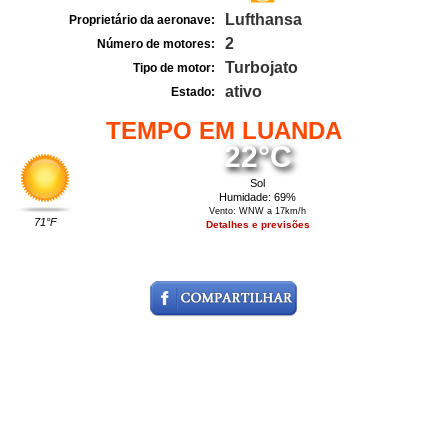
Lufthansa
Proprietário da aeronave:
2
Número de motores:
Turbojato
Tipo de motor:
ativo
Estado:
TEMPO EM LUANDA
22°C
Sol
Humidade: 69%
Vento: WNW a 17km/h
71°F
Detalhes e previsões