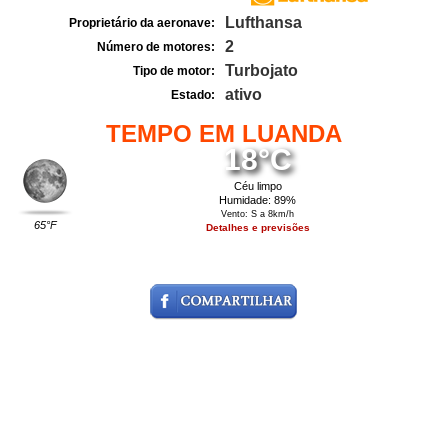
Lufthansa
Proprietário da aeronave:
2
Número de motores:
Turbojato
Tipo de motor:
ativo
Estado:
TEMPO EM LUANDA
18°C
Céu limpo
Humidade: 89%
Vento: S a 8km/h
65°F
Detalhes e previsões