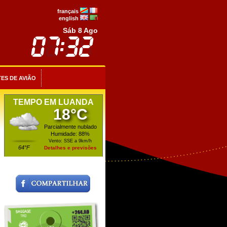
français
english
Sáb 8 Ago
ES DE AVIÃO
TEMPO EM LUANDA
18°C
Parcialmente nublado
Humidade: 88%
Vento: SSE a 9km/h
64°F
Detalhes e previsões