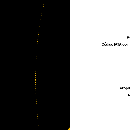
R
Código IATA do m
Propri
N