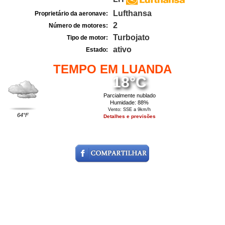
Lufthansa
Proprietário da aeronave:
2
Número de motores:
Turbojato
Tipo de motor:
ativo
Estado:
TEMPO EM LUANDA
18°C
Parcialmente nublado
Humidade: 88%
Vento: SSE a 9km/h
64°F
Detalhes e previsões