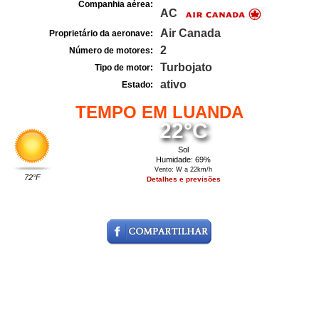
Companhia aérea:
AC
Air Canada
Proprietário da aeronave:
2
Número de motores:
Turbojato
Tipo de motor:
ativo
Estado:
TEMPO EM LUANDA
22°C
Sol
Humidade: 69%
Vento: W a 22km/h
72°F
Detalhes e previsões