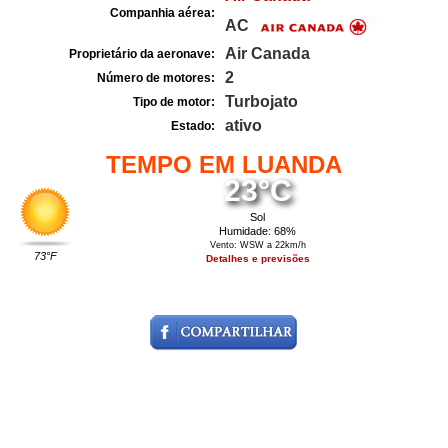
Companhia aérea:
AC
Air Canada
Proprietário da aeronave:
2
Número de motores:
Turbojato
Tipo de motor:
ativo
Estado:
TEMPO EM LUANDA
23°C
Sol
Humidade: 68%
Vento: WSW a 22km/h
73°F
Detalhes e previsões