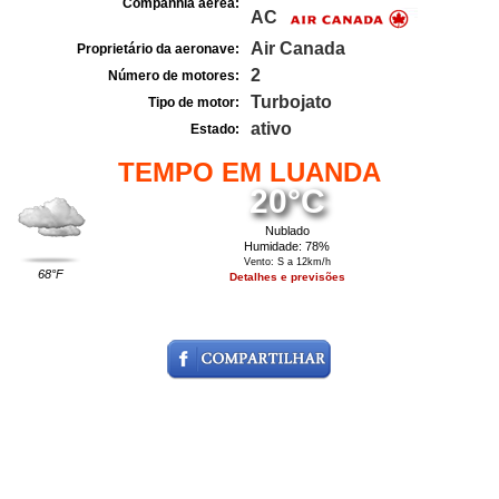
Companhia aérea:
AC
Air Canada
Proprietário da aeronave:
2
Número de motores:
Turbojato
Tipo de motor:
ativo
Estado:
TEMPO EM LUANDA
20°C
Nublado
Humidade: 78%
Vento: S a 12km/h
68°F
Detalhes e previsões