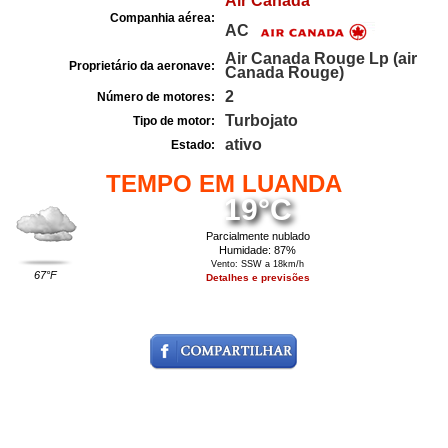
Air Canada
Companhia aérea:
AC
Air Canada Rouge Lp (air
Proprietário da aeronave:
Canada Rouge)
2
Número de motores:
Turbojato
Tipo de motor:
ativo
Estado:
TEMPO EM LUANDA
19°C
Parcialmente nublado
Humidade: 87%
Vento: SSW a 18km/h
67°F
Detalhes e previsões