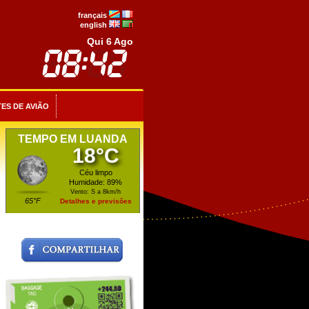
français
english
Qui 6 Ago
ES DE AVIÃO
TEMPO EM LUANDA
18°C
Céu limpo
Humidade: 89%
Vento: S a 8km/h
65°F
Detalhes e previsões