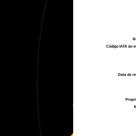
R
Código IATA do m
Data de re
Propri
N