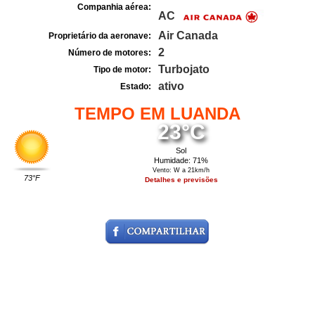
Companhia aérea:
AC
Air Canada
Proprietário da aeronave:
2
Número de motores:
Turbojato
Tipo de motor:
ativo
Estado:
TEMPO EM LUANDA
23°C
Sol
Humidade: 71%
Vento: W a 21km/h
73°F
Detalhes e previsões