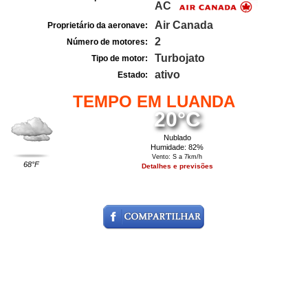
AC
Air Canada
Proprietário da aeronave:
2
Número de motores:
Turbojato
Tipo de motor:
ativo
Estado:
TEMPO EM LUANDA
20°C
Nublado
Humidade: 82%
Vento: S a 7km/h
68°F
Detalhes e previsões