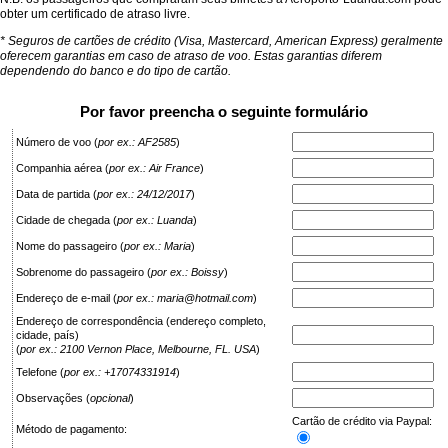
obter um certificado de atraso livre.
* Seguros de cartões de crédito (Visa, Mastercard, American Express) geralmente
oferecem garantias em caso de atraso de voo. Estas garantias diferem
dependendo do banco e do tipo de cartão.
Por favor preencha o seguinte formulário
Número de voo
(
por ex.: AF2585
)
Companhia aérea
(
por ex.: Air France
)
Data de partida
(
por ex.: 24/12/2017
)
Cidade de chegada
(
por ex.: Luanda
)
Nome do passageiro
(
por ex.: Maria
)
Sobrenome do passageiro
(
por ex.: Boissy
)
Endereço de e-mail
(
por ex.: maria@hotmail.com
)
Endereço de correspondência (endereço completo,
cidade, país)
(
por ex.: 2100 Vernon Place, Melbourne, FL. USA
)
Telefone
(
por ex.: +17074331914
)
Observações
(
opcional
)
Cartão de crédito via Paypal:
Método de pagamento: