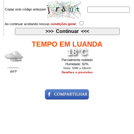
Copiar este código antispam
Ao continuar aceitando nossas
condições geral
:
TEMPO EM LUANDA
18°C
Parcialmente nublado
Humidade: 92%
Vento: SSW a 10km/h
64°F
Detalhes e previsões