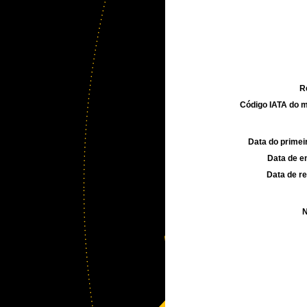
R
Código IATA do m
Data do primei
Data de e
Data de re
N