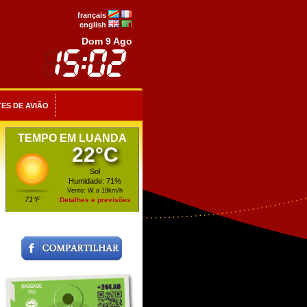
français
english
Dom 9 Ago
ES DE AVIÃO
TEMPO EM LUANDA
22°C
Sol
Humidade: 71%
Vento: W a 19km/h
71°F
Detalhes e previsões