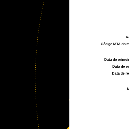
R
Código IATA do m
Data do primei
Data de e
Data de re
N