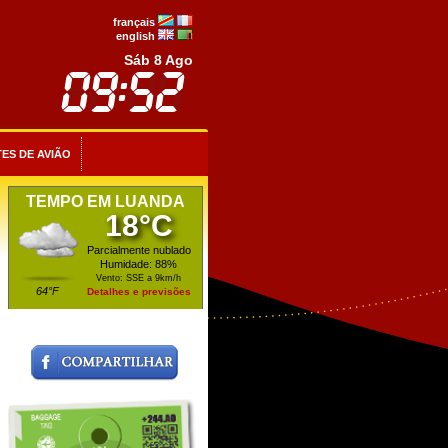
français
english
Sáb 8 Ago
ES DE AVIÃO
TEMPO EM LUANDA
18°C
Parcialmente nublado
Humidade: 88%
Vento: SSE a 9km/h
64°F
Detalhes e previsões