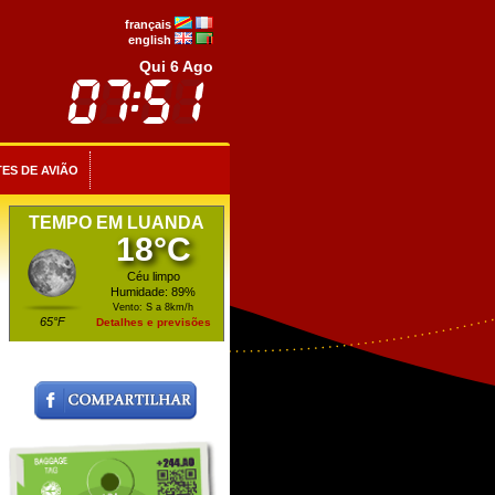
français
english
Qui 6 Ago
ES DE AVIÃO
TEMPO EM LUANDA
18°C
Céu limpo
Humidade: 89%
Vento: S a 8km/h
65°F
Detalhes e previsões