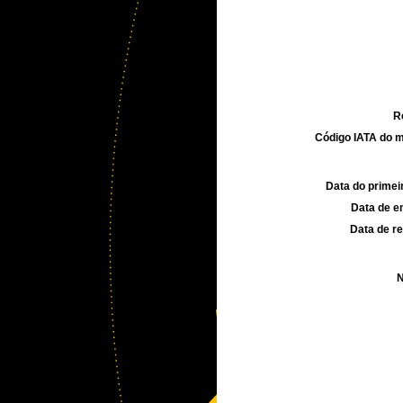
R
Código IATA do m
Data do primei
Data de e
Data de re
N