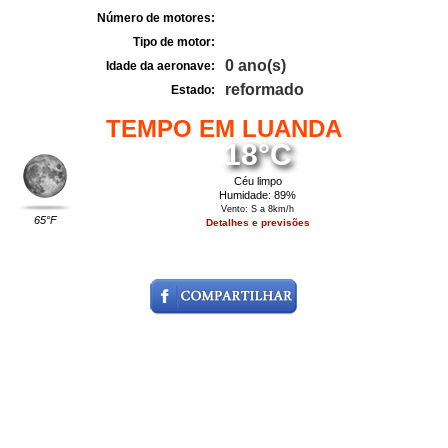
Número de motores:
Tipo de motor:
0 ano(s)
Idade da aeronave:
reformado
Estado:
TEMPO EM LUANDA
18°C
Céu limpo
Humidade: 89%
Vento: S a 8km/h
65°F
Detalhes e previsões