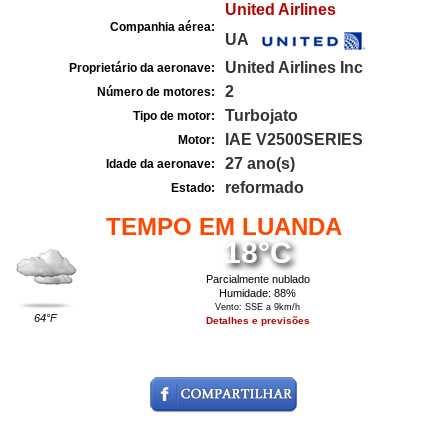
United Airlines
Companhia aérea:
UA
United Airlines Inc
Proprietário da aeronave:
2
Número de motores:
Turbojato
Tipo de motor:
IAE V2500SERIES
Motor:
27 ano(s)
Idade da aeronave:
reformado
Estado:
TEMPO EM LUANDA
18°C
Parcialmente nublado
Humidade: 88%
Vento: SSE a 9km/h
64°F
Detalhes e previsões