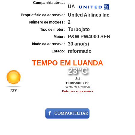
Companhia aérea:
UA
United Airlines Inc
Proprietário da aeronave:
2
Número de motores:
Turbojato
Tipo de motor:
P&W PW4000 SER
Motor:
30 ano(s)
Idade da aeronave:
reformado
Estado:
TEMPO EM LUANDA
23°C
Sol
Humidade: 71%
Vento: W a 21km/h
73°F
Detalhes e previsões