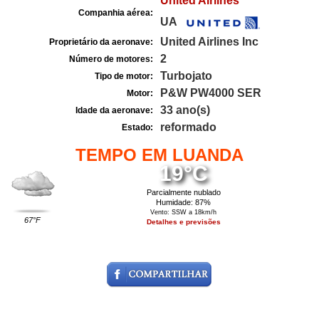
United Airlines
Companhia aérea:
UA
United Airlines Inc
Proprietário da aeronave:
2
Número de motores:
Turbojato
Tipo de motor:
P&W PW4000 SER
Motor:
33 ano(s)
Idade da aeronave:
reformado
Estado:
TEMPO EM LUANDA
19°C
Parcialmente nublado
Humidade: 87%
Vento: SSW a 18km/h
67°F
Detalhes e previsões