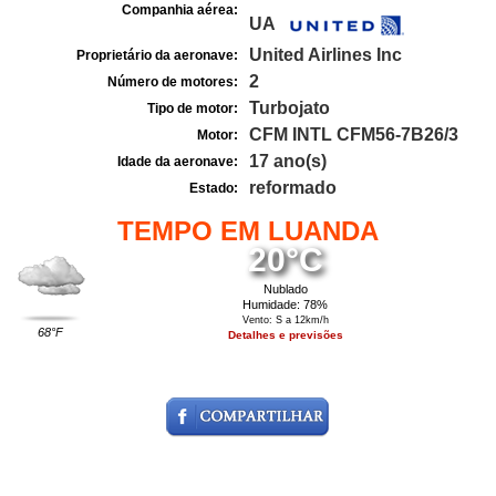
Companhia aérea:
UA
United Airlines Inc
Proprietário da aeronave:
2
Número de motores:
Turbojato
Tipo de motor:
CFM INTL CFM56-7B26/3
Motor:
17 ano(s)
Idade da aeronave:
reformado
Estado:
TEMPO EM LUANDA
20°C
Nublado
Humidade: 78%
Vento: S a 12km/h
68°F
Detalhes e previsões