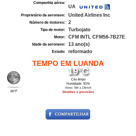
Companhia aérea:
UA
United Airlines Inc
Proprietário da aeronave:
2
Número de motores:
Turbojato
Tipo de motor:
CFM INTL CFM56-7B27E
Motor:
13 ano(s)
Idade da aeronave:
reformado
Estado:
TEMPO EM LUANDA
19°C
Céu limpo
Humidade: 91%
Vento: SW a 13km/h
66°F
Detalhes e previsões