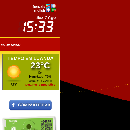
français
english
Sex 7 Ago
ES DE AVIÃO
TEMPO EM LUANDA
23°C
Sol
Humidade: 71%
Vento: W a 21km/h
73°F
Detalhes e previsões