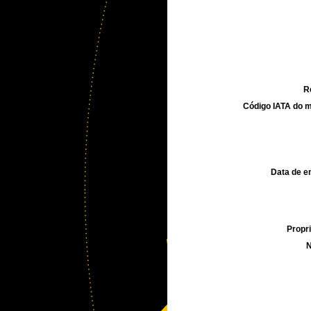
R
Código IATA do m
Data de e
Propri
N