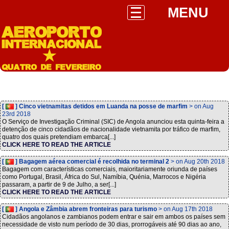
MENU
[
] Cinco vietnamitas detidos em Luanda na posse de marfim
> on Aug
23rd 2018
O Serviço de Investigação Criminal (SIC) de Angola anunciou esta quinta-feira a
detenção de cinco cidadãos de nacionalidade vietnamita por tráfico de marfim,
quatro dos quais pretendiam embarca[...]
CLICK HERE TO READ THE ARTICLE
[
] Bagagem aérea comercial é recolhida no terminal 2
> on Aug 20th 2018
Bagagem com características comerciais, maioritariamente oriunda de países
como Portugal, Brasil, África do Sul, Namíbia, Quénia, Marrocos e Nigéria
passaram, a partir de 9 de Julho, a ser[...]
CLICK HERE TO READ THE ARTICLE
[
] Angola e Zâmbia abrem fronteiras para turismo
> on Aug 17th 2018
Cidadãos angolanos e zambianos podem entrar e sair em ambos os países sem
necessidade de visto num período de 30 dias, prorrogáveis até 90 dias ao ano,