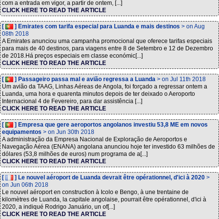
com a entrada em vigor, a partir de ontem, [...]
CLICK HERE TO READ THE ARTICLE
[
] Emirates com tarifa especial para Luanda e mais destinos
> on Aug
08th 2018
A Emirates anunciou uma campanha promocional que oferece tarifas especiais
para mais de 40 destinos, para viagens entre 8 de Setembro e 12 de Dezembro
de 2018.Há preços especiais em classe económic[...]
CLICK HERE TO READ THE ARTICLE
[
] Passageiro passa mal e avião regressa a Luanda
> on Jul 11th 2018
Um avião da TAAG, Linhas Aéreas de Angola, foi forçado a regressar ontem a
Luanda, uma hora e quarenta minutos depois de ter deixado o Aeroporto
Internacional 4 de Fevereiro, para dar assistência [...]
CLICK HERE TO READ THE ARTICLE
[
] Empresa que gere aeroportos angolanos investiu 53,8 ME em novos
equipamentos
> on Jun 30th 2018
A administração da Empresa Nacional de Exploração de Aeroportos e
Navegação Aérea (ENANA) angolana anunciou hoje ter investido 63 milhões de
dólares (53,8 milhões de euros) num programa de a[...]
CLICK HERE TO READ THE ARTICLE
[
] Le nouvel aéroport de Luanda devrait être opérationnel, d'ici à 2020
>
on Jun 06th 2018
Le nouvel aéroport en construction à Icolo e Bengo, à une trentaine de
kilomètres de Luanda, la capitale angolaise, pourrait être opérationnel, d'ici à
2020, a indiqué Rodrigo Januário, un of[...]
CLICK HERE TO READ THE ARTICLE