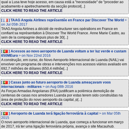
qual a Lusa teve hoje acesso, em causa está a "necessidade" de "proceder ao
acabamento e apetrechamento da secção protocol[...]
CLICK HERE TO READ THE ARTICLE
[
] TAAG Angola Airlines représentée en France par Discover The World
>
on Jul 05th 2017
TAAG Angola Airlines a décidé de restructurer ses opérations en France en
confiant sa représentation à Discover The World France. Anne Marie Castro, au
sein de la compagnie depuis plus de 30[...]
CLICK HERE TO READ THE ARTICLE
[
] Acessos ao novo aeroporto de Luanda voltam a ter luz verde e custam
650MEuro
> on Nov 22nd 2016
A construção, em curso, do Novo Aeroporto Internacional de Luanda (NAIL) vai
envolver um programa de obras e intervenções nos acessos viários avaliado em
692,7 milhões de dólares (650,4 milhõe[...]
CLICK HERE TO READ THE ARTICLE
[
] Casas junto ao futuro aeroporto de Luanda ameaçavam voos
internacionais - militares
> on Aug 08th 2016
As Forças Armadas Angolanas (FAA) justificam a polémica demolição de
centenas de casas nos arredores Luanda por estas terem sido construídas na
área de proteção do novo aeroporto da capital, p[...]
CLICK HERE TO READ THE ARTICLE
[
] Aeroporto de Luanda terá ligação ferroviária à capital
> on Mar 05th
2015
O novo aeroporto internacional de Luanda, que começa a funcionar em março
de 2017, irá ter uma ligação ferroviária própria, avança o site Macauhub.