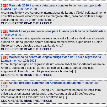
[
] Março de 2020 é a nova data para a conclusão do novo aeroporto de
Luanda
> on Jun 05th 2018
A construção do Novo Aeroporto Internacional de Luanda (NAIL) está atualmente
nos 60% e deverá estar concluída até março de 2020, caso não voltem a surgir
constrangimentos de ordem financeira,[...]
CLICK HERE TO READ THE ARTICLE
[
] British Airways suspende voos para Luanda por falta de rentabilidade
>
on May 25th 2018
A British Airways vai suspender os seus voos entre Londres Heathrow e Luanda
a partir de Junho, por não serem comercialmente viáveis, o que deixa o Reino
Unido sem voos directos para a capital de An[...]
CLICK HERE TO READ THE ARTICLE
[
] Mau tempo no centro de Angola obriga avião da TAAG a regressar a
Luanda
> on Apr 10th 2018
O mau tempo obrigou ao regresso de um voo da TAAG, transportadora aérea de
Angola, que seguia esta terça-feira da capital, Luanda, para a província
angolana do Huambo, com 97 passageiros a bordo.Se[...]
CLICK HERE TO READ THE ARTICLE
[
] Aviões forçados a aterrar em Kinshasa já em Luanda
> on Apr 05th
2018
As duas aeronaves da TAAG, Boeing 777-200 tiveram, na noite de terça-feira,
dificuldades em aterrar em Luanda, uma vez que a pista 23 do Aeroporto
Internacional “4 de Fevereiro” se encontrava na [...]
CLICK HERE TO READ THE ARTICLE