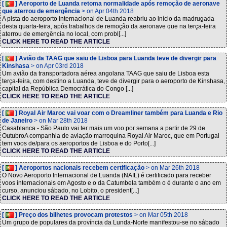
[
] Aeroporto de Luanda retoma normalidade após remoção de aeronave
que aterrou de emergência
> on Apr 04th 2018
A pista do aeroporto internacional de Luanda reabriu ao início da madrugada
desta quarta-feira, após trabalhos de remoção da aeronave que na terça-feira
aterrou de emergência no local, com probl[...]
CLICK HERE TO READ THE ARTICLE
[
] Avião da TAAG que saiu de Lisboa para Luanda teve de divergir para
Kinshasa
> on Apr 03rd 2018
Um avião da transportadora aérea angolana TAAG que saiu de Lisboa esta
terça-feira, com destino a Luanda, teve de divergir para o aeroporto de Kinshasa,
capital da República Democrática do Congo [...]
CLICK HERE TO READ THE ARTICLE
[
] Royal Air Maroc vai voar com o Dreamliner também para Luanda e Rio
de Janeiro
> on Mar 28th 2018
Casablanca - São Paulo vai ter mais um voo por semana a partir de 29 de
OutubroA companhia de aviação marroquina Royal Air Maroc, que em Portugal
tem voos de/para os aeroportos de Lisboa e do Porto[...]
CLICK HERE TO READ THE ARTICLE
[
] Aeroportos nacionais recebem certificação
> on Mar 26th 2018
O Novo Aeroporto Internacional de Luanda (NAIL) é certificado para receber
voos internacionais em Agosto e o da Catumbela também o é durante o ano em
curso, anunciou sábado, no Lobito, o president[...]
CLICK HERE TO READ THE ARTICLE
[
] Preço dos bilhetes provocam protestos
> on Mar 05th 2018
Um grupo de populares da província da Lunda-Norte manifestou-se no sábado