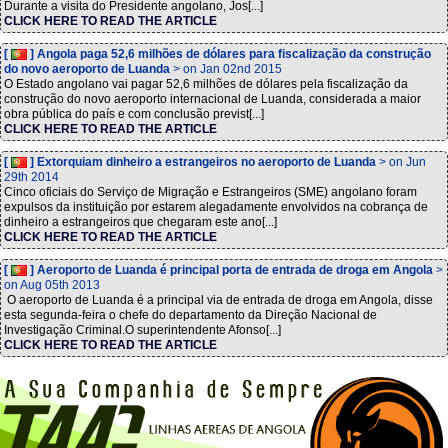
Durante a visita do Presidente angolano, Jos[...]
CLICK HERE TO READ THE ARTICLE
[
] Angola paga 52,6 milhões de dólares para fiscalização da construção
do novo aeroporto de Luanda
> on Jan 02nd 2015
O Estado angolano vai pagar 52,6 milhões de dólares pela fiscalização da
construção do novo aeroporto internacional de Luanda, considerada a maior
obra pública do país e com conclusão previst[...]
CLICK HERE TO READ THE ARTICLE
[
] Extorquiam dinheiro a estrangeiros no aeroporto de Luanda
> on Jun
29th 2014
Cinco oficiais do Serviço de Migração e Estrangeiros (SME) angolano foram
expulsos da instituição por estarem alegadamente envolvidos na cobrança de
dinheiro a estrangeiros que chegaram este ano[...]
CLICK HERE TO READ THE ARTICLE
[
] Aeroporto de Luanda é principal porta de entrada de droga em Angola
>
on Aug 05th 2013
O aeroporto de Luanda é a principal via de entrada de droga em Angola, disse
esta segunda-feira o chefe do departamento da Direção Nacional de
Investigação Criminal.O superintendente Afonso[...]
CLICK HERE TO READ THE ARTICLE