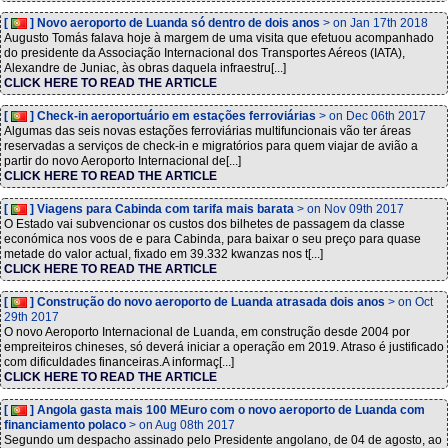
[
] Novo aeroporto de Luanda só dentro de dois anos
> on Jan 17th 2018
Augusto Tomás falava hoje à margem de uma visita que efetuou acompanhado
do presidente da Associação Internacional dos Transportes Aéreos (IATA),
Alexandre de Juniac, às obras daquela infraestru[...]
CLICK HERE TO READ THE ARTICLE
[
] Check-in aeroportuário em estações ferroviárias
> on Dec 06th 2017
Algumas das seis novas estações ferroviárias multifuncionais vão ter áreas
reservadas a serviços de check-in e migratórios para quem viajar de avião a
partir do novo Aeroporto Internacional de[...]
CLICK HERE TO READ THE ARTICLE
[
] Viagens para Cabinda com tarifa mais barata
> on Nov 09th 2017
O Estado vai subvencionar os custos dos bilhetes de passagem da classe
económica nos voos de e para Cabinda, para baixar o seu preço para quase
metade do valor actual, fixado em 39.332 kwanzas nos t[...]
CLICK HERE TO READ THE ARTICLE
[
] Construção do novo aeroporto de Luanda atrasada dois anos
> on Oct
29th 2017
O novo Aeroporto Internacional de Luanda, em construção desde 2004 por
empreiteiros chineses, só deverá iniciar a operação em 2019. Atraso é justificado
com dificuldades financeiras.A informaç[...]
CLICK HERE TO READ THE ARTICLE
[
] Angola gasta mais 100 MEuro com o novo aeroporto de Luanda com
financiamento polaco
> on Aug 08th 2017
Segundo um despacho assinado pelo Presidente angolano, de 04 de agosto, ao