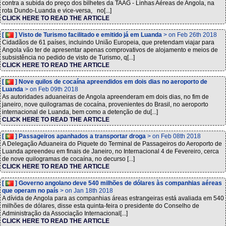
contra a subida do preço dos bilhetes da TAAG - Linhas Aéreas de Angola, na
rota Dundo-Luanda e vice-versa, no[...]
CLICK HERE TO READ THE ARTICLE
[
] Visto de Turismo facilitado e emitido já em Luanda
> on Feb 26th 2018
Cidadãos de 61 países, incluindo União Europeia, que pretendam viajar para
Angola vão ter de apresentar apenas comprovativos de alojamento e meios de
subsistência no pedido de visto de Turismo, q[...]
CLICK HERE TO READ THE ARTICLE
[
] Nove quilos de cocaína apreendidos em dois dias no aeroporto de
Luanda
> on Feb 09th 2018
As autoridades aduaneiras de Angola apreenderam em dois dias, no fim de
janeiro, nove quilogramas de cocaína, provenientes do Brasil, no aeroporto
internacional de Luanda, bem como a detenção de du[...]
CLICK HERE TO READ THE ARTICLE
[
] Passageiros apanhados a transportar droga
> on Feb 08th 2018
A Delegação Aduaneira do Piquete do Terminal de Passageiros do Aeroporto de
Luanda apreendeu em finais de Janeiro, no Internacional 4 de Fevereiro, cerca
de nove quilogramas de cocaína, no decurso [...]
CLICK HERE TO READ THE ARTICLE
[
] Governo angolano deve 540 milhões de dólares às companhias aéreas
que operam no país
> on Jan 18th 2018
A dívida de Angola para as companhias áreas estrangeiras está avaliada em 540
milhões de dólares, disse esta quinta-feira o presidente do Conselho de
Administração da Associação Internacional[...]
CLICK HERE TO READ THE ARTICLE