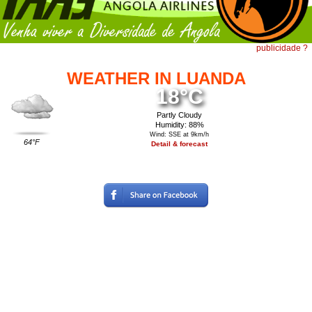
publicidade ?
WEATHER IN LUANDA
18°C
Partly Cloudy
Humidity: 88%
Wind: SSE at 9km/h
64°F
Detail & forecast